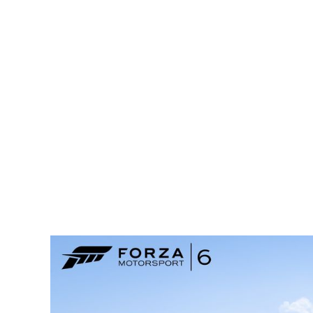
spielerisch nicht fern. Ihr bewegt euch mit eurer
Figur immer weiter nach rechts durch die
Welten und macht merwürdige, abstruse
Entdeckungen. Ganz ohne Sprache wird