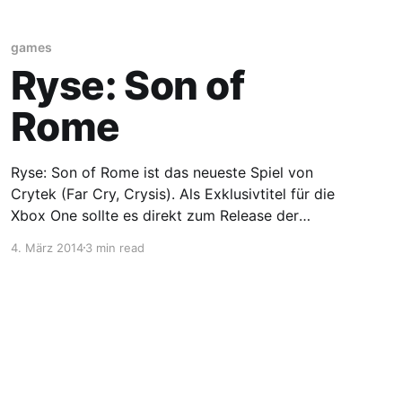
games
Ryse: Son of
Rome
Ryse: Son of Rome ist das neueste Spiel von
Crytek (Far Cry, Crysis). Als Exklusivtitel für die
Xbox One sollte es direkt zum Release der
neuen Konsole zeigen, was in ihr steckt. Schon
4. März 2014
3 min read
allererste Trailer beeindruckten durch die Grafik
und die brutalen Kämpfe mit Schwert und
Schild.