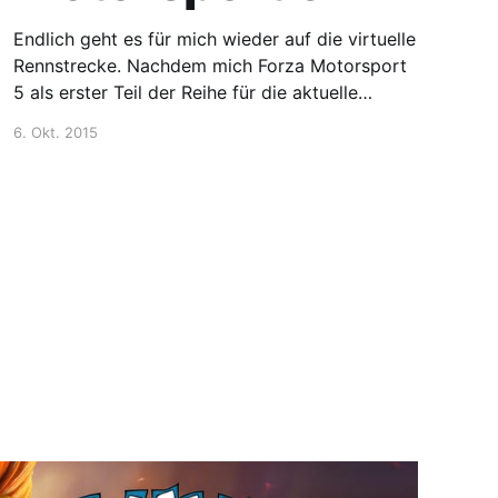
Endlich geht es für mich wieder auf die virtuelle
Rennstrecke. Nachdem mich Forza Motorsport
5 als erster Teil der Reihe für die aktuelle
Konsolengeneration ordentlich enttäuscht hatte,
6. Okt. 2015
schien man nun wieder einiges aufholen zu
wollen. Nachdem ich einige Runden auf den
Strecken der virtuellen Forza Welt gefahren bin
hat mich