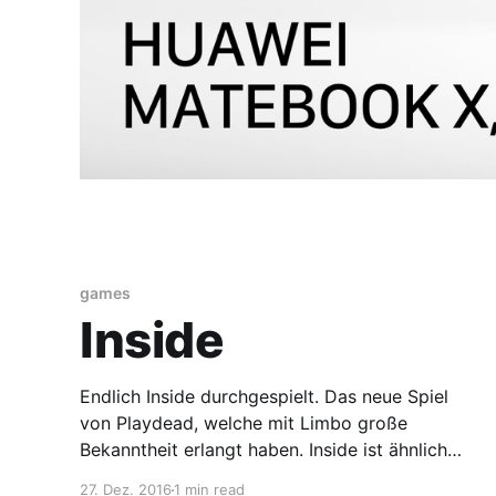
games
Inside
Endlich Inside durchgespielt. Das neue Spiel
von Playdead, welche mit Limbo große
Bekanntheit erlangt haben. Inside ist ähnlich
mysteriös wie Limbo und ist dem auch
27. Dez. 2016
1 min read